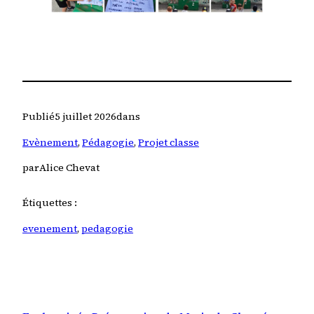
Publié
5 juillet 2026
dans
Evènement
, 
Pédagogie
, 
Projet classe
par
Alice Chevat
Étiquettes :
evenement
, 
pedagogie